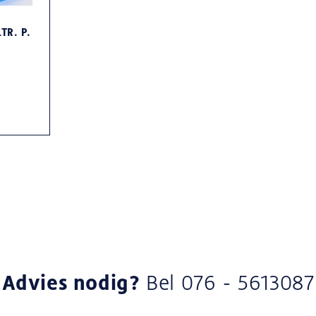
TR. P.
Advies nodig?
Bel
076 - 5613087