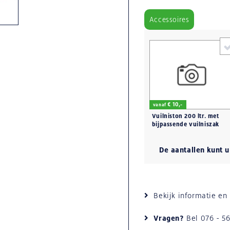
Accessoires
€ 10,-
vanaf
Vuilniston 200 ltr. met
bijpassende vuilniszak
De aantallen kunt 
Bekijk informatie e
Vragen?
Bel
076 - 5