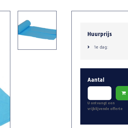
Huurprijs
1e dag:
Aantal
U ontvangt een
vrijblijvende
offerte