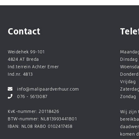
Contact
Tele
Weidehek 99-101
Maanda
4824 AT Breda
Dinsdag
Ind.terrein Achter Emer
Woensd
Ind.nr. 4813
Donderd
Vrijdag
info@malipaardverhuur.com
Zaterda
076 - 5613087
Zondag
KvK-nummer: 20118426
Wij zijn
BTW-nummer: NL813993441B01
bereikba
IBAN: NL08 RABO 0102417458
daadwerk
komen d