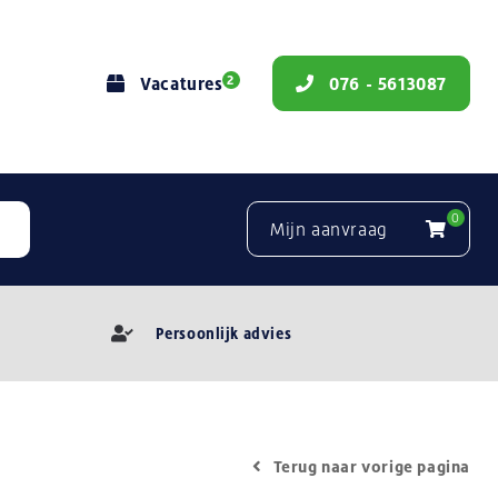
2
Vacatures
076 - 5613087
0
Mijn aanvraag
Persoonlijk advies
Terug naar vorige pagina