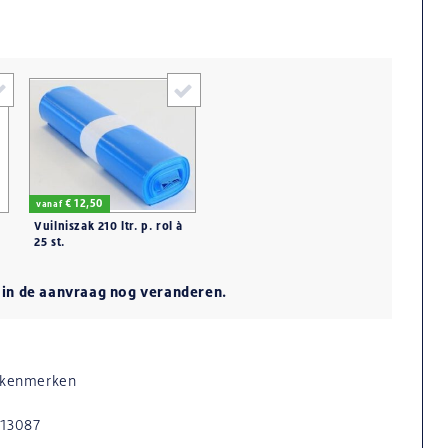
€ 12,50
vanaf
Vuilniszak 210 ltr. p. rol à
25 st.
u in de aanvraag nog veranderen.
n kenmerken
613087