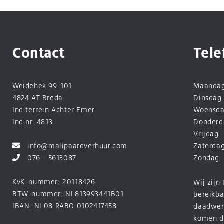
Contact
Tele
Weidehek 99-101
Maanda
4824 AT Breda
Dinsdag
Ind.terrein Achter Emer
Woensd
Ind.nr. 4813
Donderd
Vrijdag
info@malipaardverhuur.com
Zaterda
076 - 5613087
Zondag
KvK-nummer: 20118426
Wij zijn
BTW-nummer: NL813993441B01
bereikba
IBAN: NL08 RABO 0102417458
daadwerk
komen d