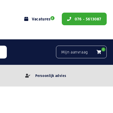
2
Vacatures
076 - 5613087
0
Mijn aanvraag
Persoonlijk advies