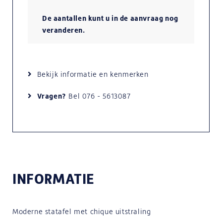
frame en
frame en
zwart
houten
gestoffeerde
De aantallen kunt u in de aanvraag nog
bamboe
zitting
zitting
veranderen.
Bekijk informatie en kenmerken
Vragen?
Bel
076 - 5613087
INFORMATIE
Moderne statafel met chique uitstraling