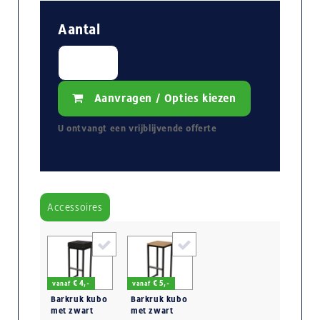
Aantal
Aanvragen / Opties kiezen
U ontvangt een
vrijblijvende
offerte
Accessoires
€ 4,-
€ 5,-
vanaf
vanaf
Barkruk kubo
Barkruk kubo
met zwart
met zwart