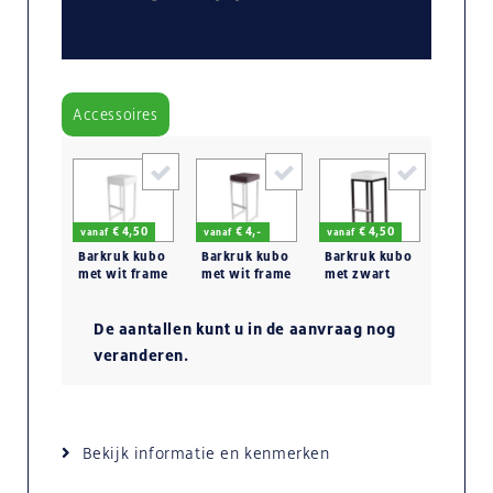
Accessoires
€ 4,50
€ 4,-
€ 4,50
vanaf
vanaf
vanaf
Barkruk kubo
Barkruk kubo
Barkruk kubo
met wit frame
met wit frame
met zwart
en wit
en zwart
frame en wit
lederen
gestoffeerde
lederen
zitting
De aantallen kunt u in de aanvraag nog
zitting
zitting
veranderen.
Bekijk informatie en kenmerken