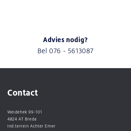
Advies nodig?
Bel
076 - 5613087
Contact
Weidehek 99-101
4824 AT Breda
Ind.terrein Achter Emer