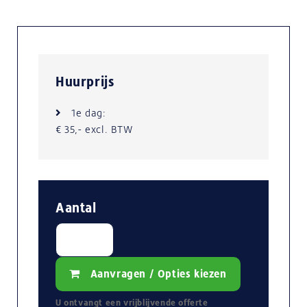
Huurprijs
1e dag:
€ 35,- excl. BTW
Aantal
Aanvragen / Opties kiezen
U ontvangt een
vrijblijvende
offerte