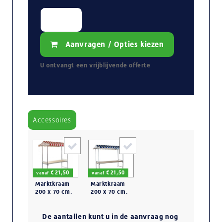
Aanvragen / Opties kiezen
U ontvangt een
vrijblijvende
offerte
Accessoires
€ 21,50
€ 21,50
vanaf
vanaf
Marktkraam
Marktkraam
200 x 70 cm.
200 x 70 cm.
met luifel
met luifel
rood-wit
blauw-wit
gestreept
De aantallen kunt u in de aanvraag nog
gestreept