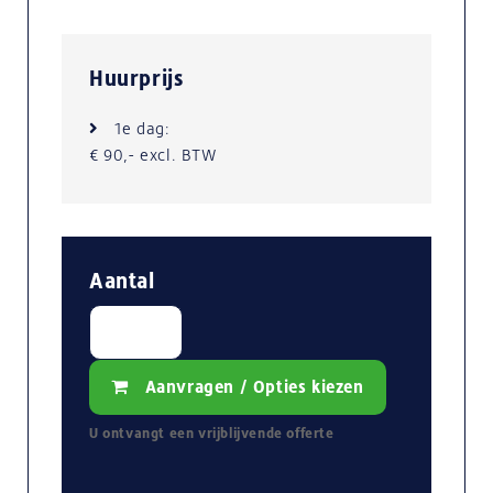
Huurprijs
1e dag:
€ 90,- excl. BTW
Aantal
Aanvragen / Opties kiezen
U ontvangt een
vrijblijvende
offerte