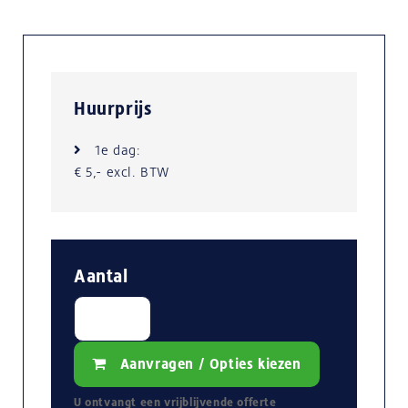
Huurprijs
1e dag:
€ 5,- excl. BTW
Aantal
Aanvragen / Opties kiezen
U ontvangt een
vrijblijvende
offerte