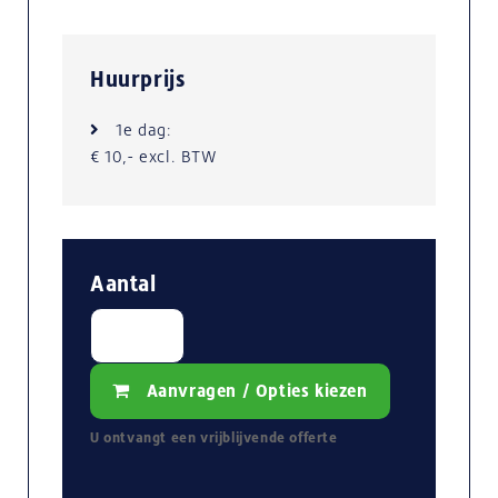
Huurprijs
1e dag:
€ 10,- excl. BTW
Aantal
Aanvragen / Opties kiezen
U ontvangt een
vrijblijvende
offerte