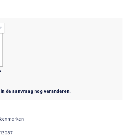
x
u in de aanvraag nog veranderen.
n kenmerken
613087