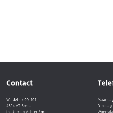
Contact
Tele
Weidehek 99-101
Maanda
4824 AT Breda
Dinsdag
Ind.terrein Achter Emer
Woensd