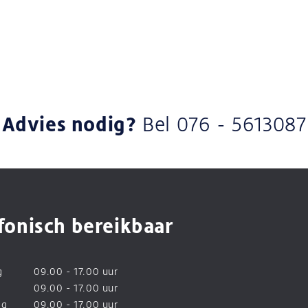
Advies nodig?
Bel
076 - 5613087
fonisch bereikbaar
g
09.00 - 17.00 uur
09.00 - 17.00 uur
ag
09.00 - 17.00 uur