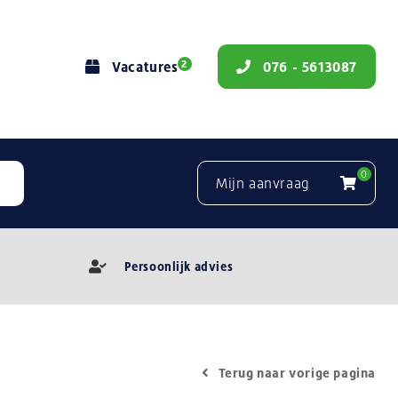
2
Vacatures
076 - 5613087
0
Mijn aanvraag
Persoonlijk advies
Terug naar vorige pagina