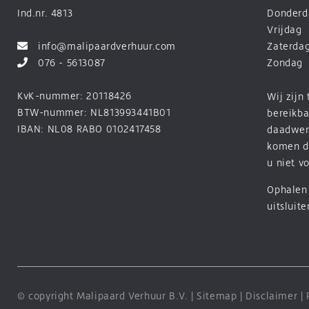
Ind.nr. 4813
Donderd
Vrijdag
info@malipaardverhuur.com
Zaterda
076 - 5613087
Zondag
KvK-nummer: 20118426
Wij zijn
BTW-nummer: NL813993441B01
bereikba
IBAN: NL08 RABO 0102417458
daadwerk
komen d
u niet v
Ophalen 
uitsluit
© copyright Malipaard Verhuur B.V. |
Sitemap
|
Disclaimer
|