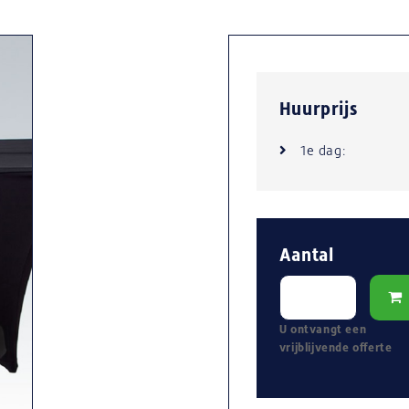
Huurprijs
1e dag:
Aantal
U ontvangt een
vrijblijvende
offerte