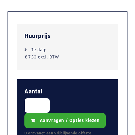
Huurprijs
1e dag:
€ 7,50 excl. BTW
Aantal
Aanvragen / Opties kiezen
U ontvangt een
vrijblijvende
offerte