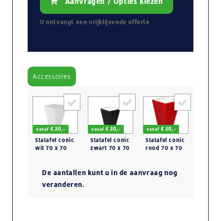
Aanvragen / Opties kiezen
U ontvangt een
vrijblijvende
offerte
Accessoires
€ 20,-
€ 20,-
€ 20,-
vanaf
vanaf
vanaf
Statafel conic
Statafel conic
Statafel conic
wit 70 x 70
zwart 70 x 70
rood 70 x 70
cm.
cm.
cm.
De aantallen kunt u in de aanvraag nog
veranderen.