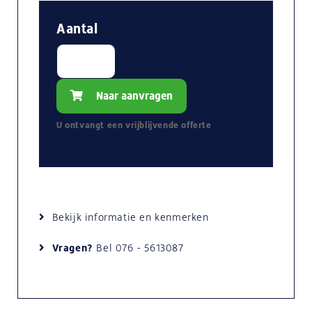
Aantal
Naar aanvragen
U ontvangt een
vrijblijvende
offerte
Bekijk informatie en kenmerken
Vragen?
Bel
076 - 5613087