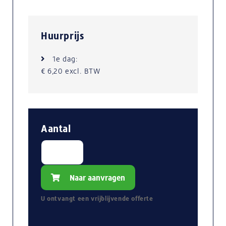
Huurprijs
1e dag:
€ 6,20 excl. BTW
Aantal
Naar aanvragen
U ontvangt een
vrijblijvende
offerte