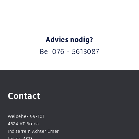
Advies nodig?
Bel
076 - 5613087
Contact
Weidehek 99-101
4824 AT Breda
Ind.terrein Achter Emer
Ind.nr. 4813