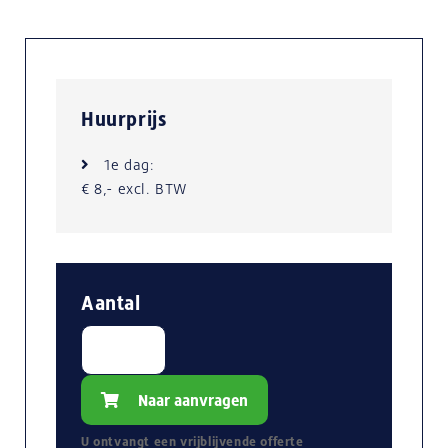
Huurprijs
1e dag:
€ 8,- excl. BTW
Aantal
Naar aanvragen
U ontvangt een
vrijblijvende
offerte