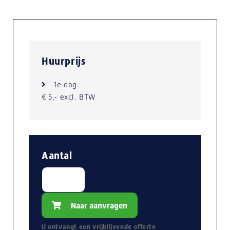
Huurprijs
1e dag:
€ 5,- excl. BTW
Aantal
Naar aanvragen
U ontvangt een
vrijblijvende
offerte